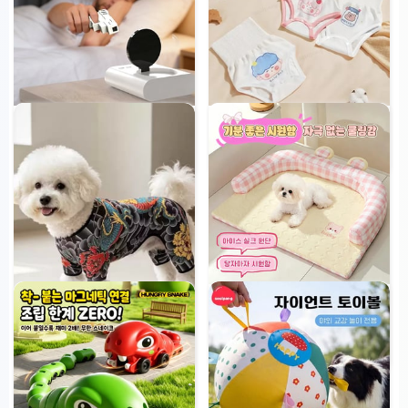
사격 알람시계 아침을 깨우는 재미
아기 순면 하이웨이스트 배감싸개
있는 알람
29,900원
4
개 판매됨
47,900원
파스텔 체크 아이스 실크 라텍스 쿨
베드
29,900원
2
개 판매됨
반려동물 타투 티셔츠 (강아지·고양
이 공용)
28,900원