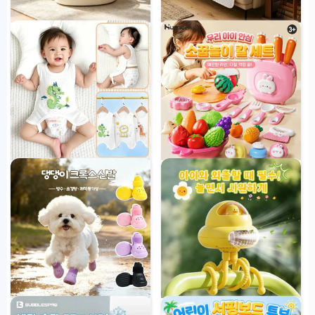
빙글빙글 나비 & 트랙볼 2in1 고양
여름 댕냥이 쿨매트
이 장난감
36,500원
39,900원
1
개 판매됨
유아용 하프백 내의
어린이 안전 부엌칼 도마 세트
29,900원
29,900원
2
개 판매됨
댕댕이 크록스 신발（【4P 세
유모차 선풍기