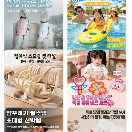
트】）
46,550원
39,900원
5
개 판매됨
bubblespaw 쿨링 조끼
ABC 프리미엄 어린이 서핑보드 튜
브
72,900원
9%
29,900원
스프링 캣 터널 고양이 장난감
다림질 NO! 픽셀 톡톡 비즈 DIY 세
트
29,900원
1
개 판매됨
49,900원