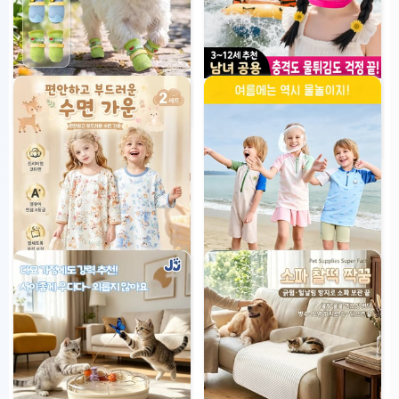
댕댕이 쿨링 매쉬 말랑 신발
1+2 우리 아이 물놀이 필수템! 페이
스 고글
35,900원
29,900원
3
개 판매됨
아기 순면 실내복 잠옷
아동 수영장 래쉬가드 원피스 투피
스 반팔 자외선차단 물놀이 온천 용
29,900원
품
35,000원