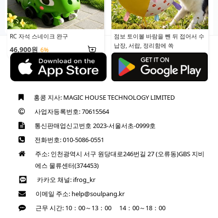
3
개 판매됨
RC 자석 스네이크 완구
점보 토이볼 바람을 뺀 뒤 접어서 수
납장, 서랍, 정리함에 쏙
46,900원
6%
34,900원
5
개 판매됨
홍콩 지사: MAGIC HOUSE TECHNOLOGY LIMITED
사업자등록번호: 70615564
통신판매업신고번호 2023-서울서초-0999호
전화번호: 010-5086-0551
주소: 인천광역시 서구 원당대로246번길 27 (오류동)GBS 지비
에스 물류센터(374453)
카카오 채널: ifrog_kr
이메일 주소: help@soulpang.kr
근무 시간: 10：00～13：00 14：00～18：00